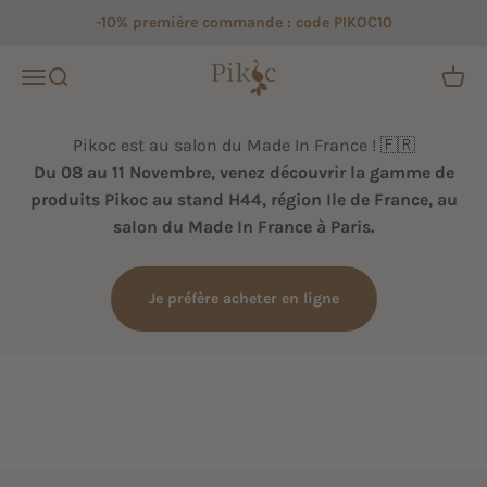
Passer au contenu
-10% première commande : code PIKOC10
Pikoc
Ouvrir la navigation
Ouvrir la recherche
Voir le
Pikoc est au salon du Made In France ! 🇫🇷
Du 08 au 11 Novembre, venez découvrir la gamme de
produits Pikoc au stand H44, région Ile de France, au
salon du Made In France à Paris.
Je préfère acheter en ligne