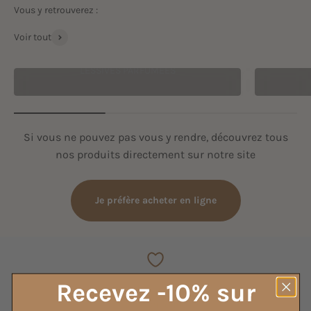
Voir tout
LESSIVES PARFUMÉES
Si vous ne pouvez pas vous y rendre, découvrez tous
nos produits directement sur notre site
Je préfère acheter en ligne
Recevez -10% sur
Service client rapide
et attentionné