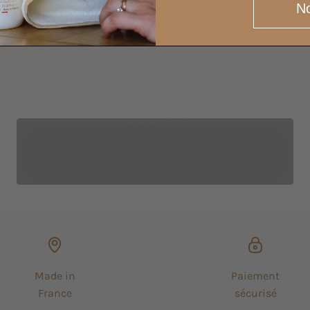
No
CITRON ZESTE
Made in
Paiement
France
sécurisé