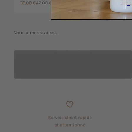
Prix de vente
Prix normal
37,00 €
42,00 €
BOIS MYTHIQUE
Service client rapide
et attentionné