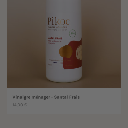
Vinaigre ménager - Santal Frais
Prix de vente
14,00 €