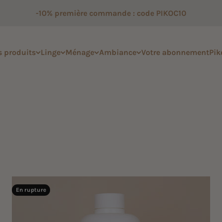
-10% première commande : code PIKOC10
 produits
Linge
Ménage
Ambiance
Votre abonnement
Pik
l produit, sans impact sur votre santé ni sur l'environnement. 
% naturels. Tous les vinaigres ménagers Pikoc sont fabriqué
En rupture