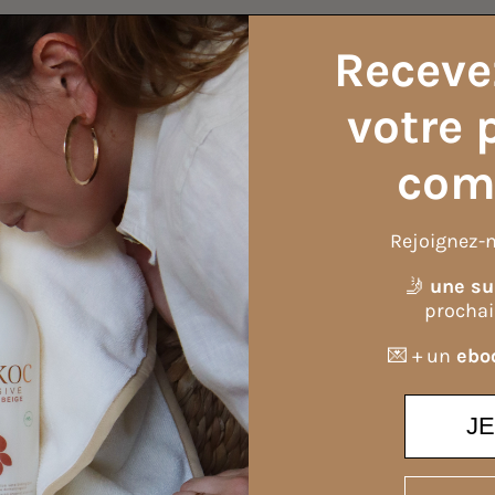
Receve
votre 
com
Rejoignez-n
🤳
une su
procha
💌 + un
eboo
J