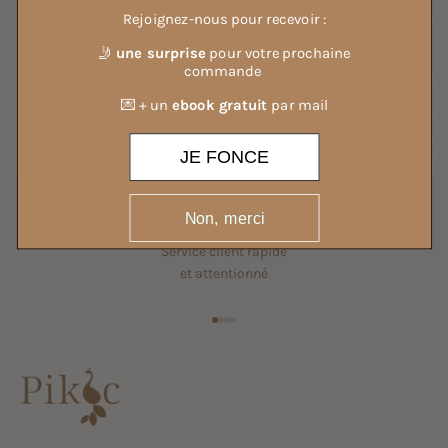
Rejoignez-nous pour recevoir :
🤳
une surprise
pour votre prochaine
CITRON ZESTE
commande
💌 + un
ebook gratuit
par mail
JASMIN PÊCHE
JE FONCE
Non, merci
Service client rapide
et attentionné
Aller à l'élément 1
Aller à l'élément 2
Aller à l'élément 3
Aller à l'élément 4