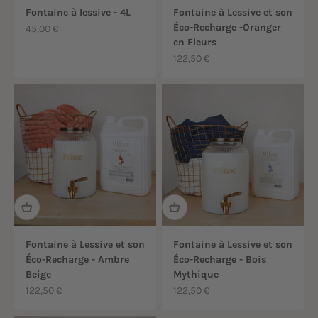
Fontaine à lessive - 4L
Fontaine à Lessive et son
Éco-Recharge -Oranger
Prix de vente
45,00 €
en Fleurs
Prix de vente
122,50 €
Fontaine à Lessive et son
Fontaine à Lessive et son
Éco-Recharge - Ambre
Éco-Recharge - Bois
Beige
Mythique
Prix de vente
Prix de vente
122,50 €
122,50 €