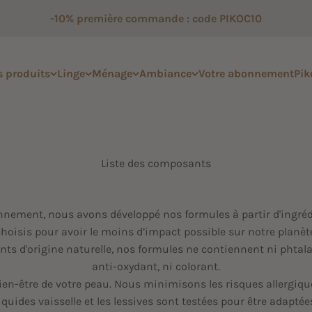
-10% première commande : code PIKOC10
 produits
Linge
Ménage
Ambiance
Votre abonnement
Pik
Liste des composants
onnement, nous avons développé nos formules à partir d'ingr
hoisis pour avoir le moins d’impact possible sur notre planèt
ts d'origine naturelle, nos formules ne contiennent ni phtalat
anti-oxydant, ni colorant.
n-être de votre peau. Nous minimisons les risques allergiqu
uides vaisselle et les lessives sont testées pour être adapté