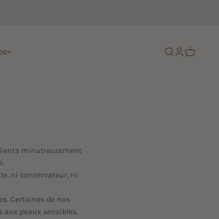
oc
Ouvrir la reche
Ouvrir le co
Voir le pa
édients minutieusement
e.
e, ni conservateur, ni
es. Certaines de nos
es aux peaux sensibles.