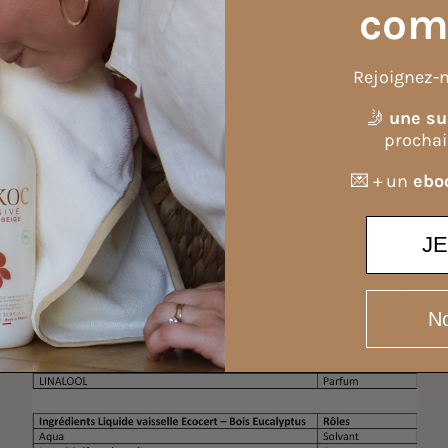
com
Rejoignez-n
🤳
une su
procha
💌 + un
eboo
INGRÉDIENTS LIQUIDES VAISSELLE
J
No