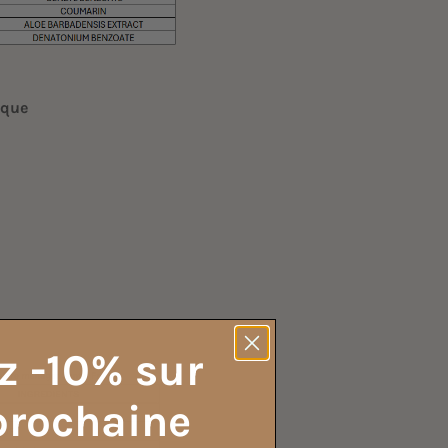
ique
z -10% sur
prochaine