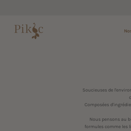
Passer au contenu
Pikoc
Nos
Soucieuses de l'envir
c
Composées d'ingrédien
Nous pensons au bie
formules comme les liq