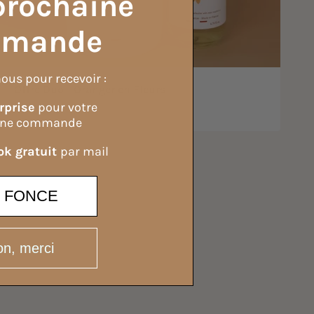
prochaine
mande
ous pour recevoir :
Offre Duo - Oranger en Fleurs
rprise
pour votre
Prix de vente
Prix normal
44,00 €
50,00 €
ine commande
k gratuit
par mail
E FONCE
n, merci