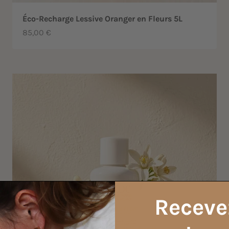
Éco-Recharge Lessive Oranger en Fleurs 5L
Prix de vente
85,00 €
Receve