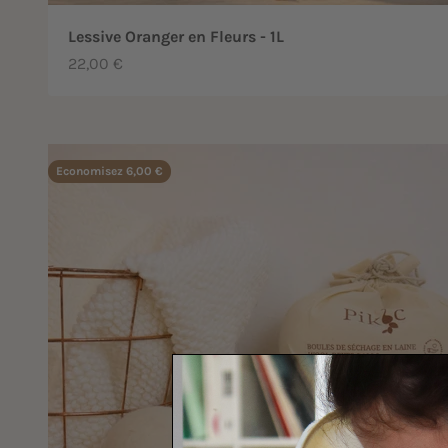
Lessive Oranger en Fleurs - 1L
Prix de vente
22,00 €
Economisez 6,00 €