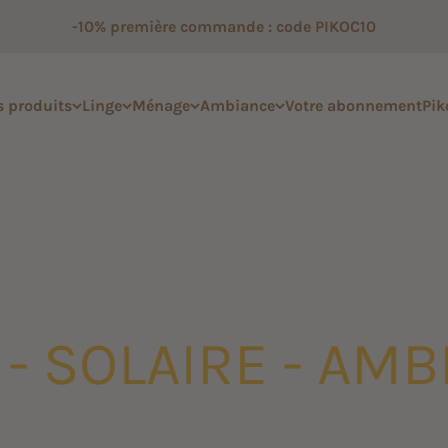
-10% première commande : code PIKOC10
 produits
Linge
Ménage
Ambiance
Votre abonnement
Pik
deur s’associe aux notes miellées et hespéridées
pour vous offr
SOLAIRE - AMBRÉ