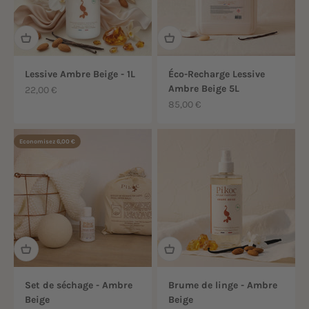
Lessive Ambre Beige - 1L
Éco-Recharge Lessive
Ambre Beige 5L
Prix de vente
22,00 €
Prix de vente
85,00 €
Economisez 6,00 €
Set de séchage - Ambre
Brume de linge - Ambre
Beige
Beige