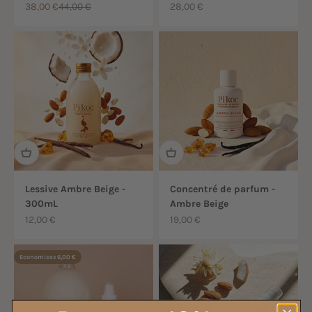
Prix de vente
Prix normal
Prix de vente
38,00 €
44,00 €
28,00 €
Lessive Ambre Beige -
Concentré de parfum -
300mL
Ambre Beige
Prix de vente
Prix de vente
12,00 €
19,00 €
Economisez 6,00 €