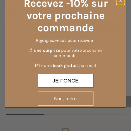
Recevez -10% sur
votre prochaine
commande
Offre Duo - Ambre Beige
Brume de linge - Ambre
Rejoignez-nous pour recevoir :
Beige
Prix de vente
Prix normal
44,00 €
50,00 €
🤳
une surprise
pour votre prochaine
Prix de vente
14,00 €
commande
💌 + un
ebook gratuit
par mail
JE FONCE
Voir tout
BOIS MYTHIQUE
Non, merci