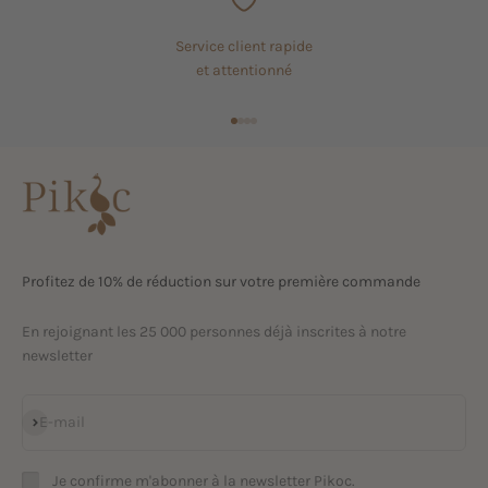
Service client rapide
et attentionné
Aller à l'élément 1
Aller à l'élément 2
Aller à l'élément 3
Aller à l'élément 4
Profitez de 10% de réduction sur votre première commande
En rejoignant les 25 000 personnes déjà inscrites à notre
newsletter
S'inscrire
E-mail
Je confirme m'abonner à la newsletter Pikoc.