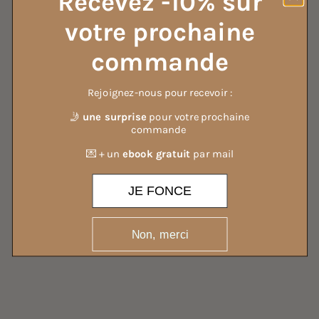
Recevez -10% sur
votre prochaine
TOUS NOS VINAIGRES MÉNAGERS
commande
Rejoignez-nous pour recevoir :
🤳
une surprise
pour votre prochaine
commande
TOUTES NOS LESSIVES
💌 + un
ebook gratuit
par mail
JE FONCE
Non, merci