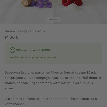
Aller à l'élément 1
Aller à l'élément 2
Aller à l'élément 3
Aller à l'élément 4
Aller à l'élément 5
Brume de linge - Éclat d'Iris
Prix de vente
14,00 €
-10% avec le code PIKOC10
Valable sur votre première commande.
Découvrez la brume parfumée Pikoc en format voyage 30 mL,
conçue pour vous accompagner partout et apporter
fraîcheur et
douceur
à votre linge comme à votre intérieur, où que vous
soyez.
Les brumes parfumées Pikoc apportent fraîcheur et douceur à
votre maison.