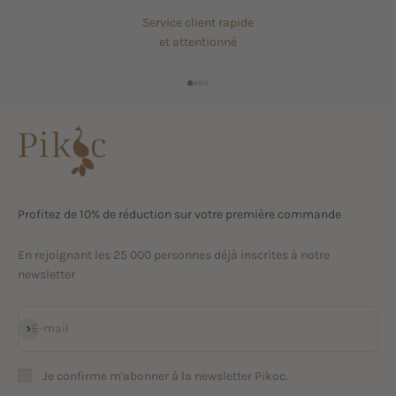
Service client rapide
et attentionné
Aller à l'élément 1
Aller à l'élément 2
Aller à l'élément 3
Aller à l'élément 4
Profitez de 10% de réduction sur votre première commande
En rejoignant les 25 000 personnes déjà inscrites à notre
newsletter
S'inscrire
E-mail
Je confirme m'abonner à la newsletter Pikoc.