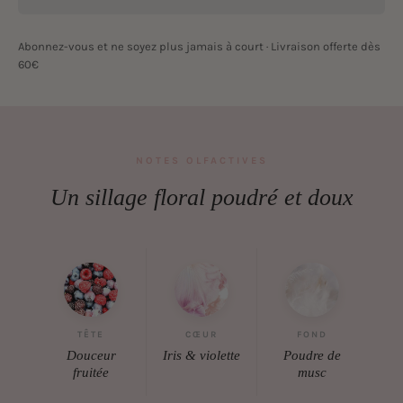
Abonnez-vous et ne soyez plus jamais à court · Livraison offerte dès
60€
NOTES OLFACTIVES
Un sillage floral poudré et doux
TÊTE
CŒUR
FOND
Douceur
Iris & violette
Poudre de
fruitée
musc