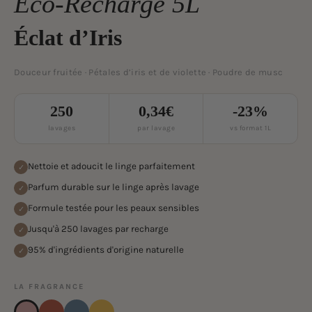
Éco-Recharge 5L
Éclat d’Iris
Douceur fruitée · Pétales d’iris et de violette · Poudre de musc
250
0,34€
-23%
lavages
par lavage
vs format 1L
Nettoie et adoucit le linge parfaitement
✓
Parfum durable sur le linge après lavage
✓
Formule testée pour les peaux sensibles
✓
Jusqu'à 250 lavages par recharge
✓
95% d'ingrédients d'origine naturelle
✓
LA FRAGRANCE