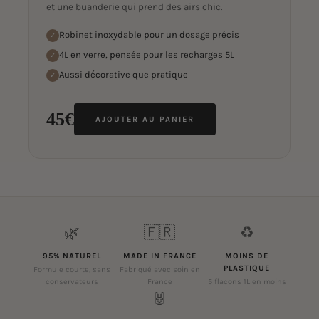
et une buanderie qui prend des airs chic.
Robinet inoxydable pour un dosage précis
✓
4L en verre, pensée pour les recharges 5L
✓
Aussi décorative que pratique
✓
45€
AJOUTER AU PANIER
🌿
🇫🇷
♻️
95% NATUREL
MADE IN FRANCE
MOINS DE
PLASTIQUE
Formule courte, sans
Fabriqué avec soin en
conservateurs
France
5 flacons 1L en moins
🐰