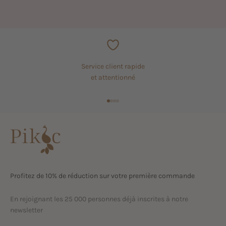
Service client rapide
et attentionné
Aller à l'élément 1
Aller à l'élément 2
Aller à l'élément 3
Aller à l'élément 4
Profitez de 10% de réduction sur votre première commande
En rejoignant les 25 000 personnes déjà inscrites à notre
newsletter