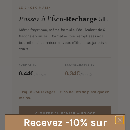
LE CHOIX MALIN
Passez à l'
Éco-Recharge 5L
Même fragrance, même formule. L'équivalent de 5
flacons en un seul format — vous remplissez vos
bouteilles à la maison et vous n'êtes plus jamais à
court.
FORMAT 1L
ÉCO-RECHARGE 5L
0,44€
0,34€
/lavage
/lavage
Jusqu'à 250 lavages — 5 bouteilles de plastique en
moins.
AJOUTER AU PANIER — 85,00€
Recevez -10% sur