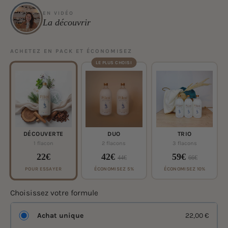
EN VIDÉO
La découvrir
▶
ACHETEZ EN PACK ET ÉCONOMISEZ
LE PLUS CHOISI
DÉCOUVERTE
DUO
TRIO
1 flacon
2 flacons
3 flacons
22€
42€
59€
44€
66€
POUR ESSAYER
ÉCONOMISEZ 5%
ÉCONOMISEZ 10%
Choisissez votre formule
Achat unique
22,00 €