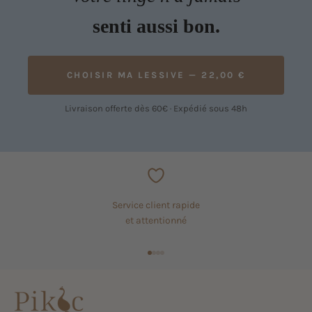
senti aussi bon.
CHOISIR MA LESSIVE — 22,00 €
Livraison offerte dès 60€ · Expédié sous 48h
Service client rapide
et attentionné
Aller à l'élément 1
Aller à l'élément 2
Aller à l'élément 3
Aller à l'élément 4