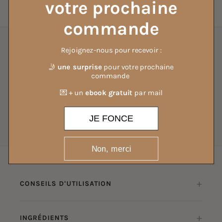
votre prochaine
commande
Rejoignez-nous pour recevoir :
🌿
🇫🇷
🤍
🤳
une surprise
pour votre prochaine
95% NATUREL
MADE IN FRANCE
PEAUX SENSIBLES
commande
Formule courte, sans
Fabriqué avec soin en
Testé et approuvé
conservateurs
France
💌 + un
ebook gratuit
par mail
🐰
CRUELTY-FREE
JE FONCE
Non testé sur animaux
Non, merci
+
CONSEILS D'UTILISATION
💧 Dosage recommandé pour une machine de 4 à 5 kg :
+
INGRÉDIENTS
40 ml : eau moyennement dure