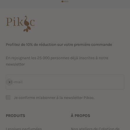
Aller à l'élément 1
Aller à l'élément 2
Aller à l'élément 3
Aller à l'élément 4
Profitez de 10% de réduction sur votre première commande
En rejoignant les 25 000 personnes déjà inscrites à notre
newsletter
S'inscrire
E-mail
Je confirme m'abonner à la newsletter Pikoc.
PRODUITS
À PROPOS
Lessives parfumées
Nos ateliers de Création de