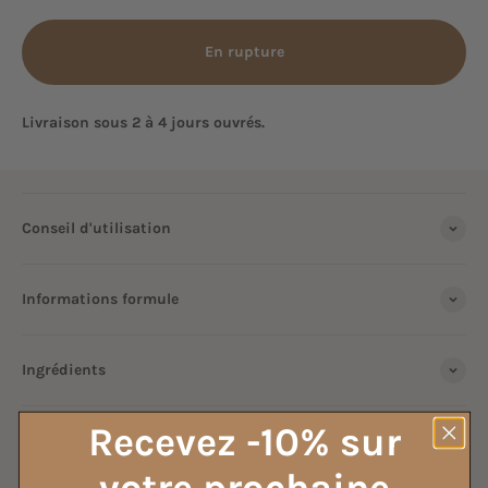
En rupture
Livraison sous 2 à 4 jours ouvrés.
Conseil d'utilisation
Informations formule
Ingrédients
Recevez -10% sur
TOUS NOS VINAIGRES MÉNAGERS