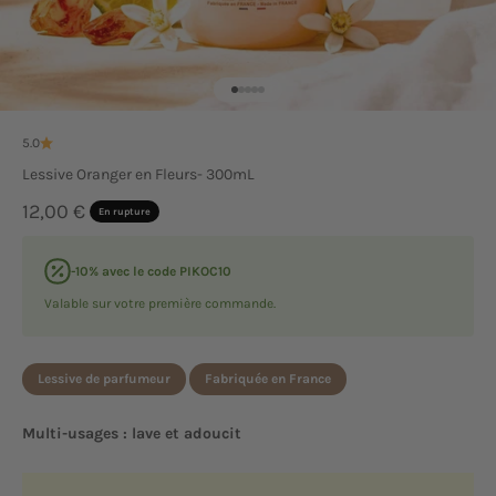
Aller à l'élément 1
Aller à l'élément 2
Aller à l'élément 3
Aller à l'élément 4
Aller à l'élément 5
5.0
Lessive Oranger en Fleurs- 300mL
Prix de vente
12,00 €
En rupture
-10% avec le code PIKOC10
Valable sur votre première commande.
Lessive de parfumeur
Fabriquée en France
Multi-usages : lave et adoucit