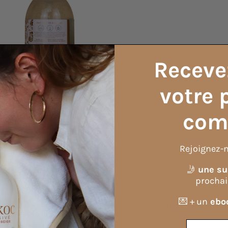
Receve
votre 
com
Rejoignez-n
isation
In
🤳
une su
procha
💌 + un
eboo
 ou directement sur la surface à laver, frotter et rincer à l'