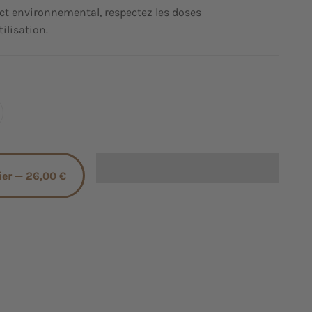
act environnemental, respectez les doses
lisation.
ier —
26,00 €