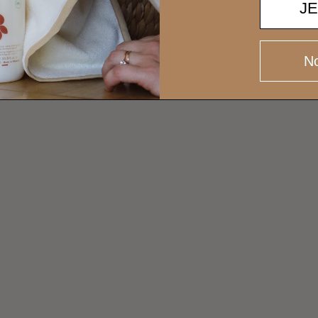
 et l’énergie tout en lavant efficacement, immergez la vaissell
J
commandées. Un lavage efficace ne nécessite pas une quantité
No
ERS