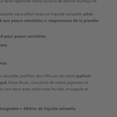
r faire rayonner votre cuisine de bonne humeur et
aisselle sans effort avec un liquide vaisselle
ultra-
é aux peaux sensibles
et
respectueux de la planète.
vé pour peaux sensibles
vera
ance
 vaisselle, profitez des effluves de notre
parfum
iqué
, Rose Musc. Une pluie de notes joyeuses et
ez vos sens avec cette rose fruitée, musquée et
chargeable + 490mL de liquide vaisselle