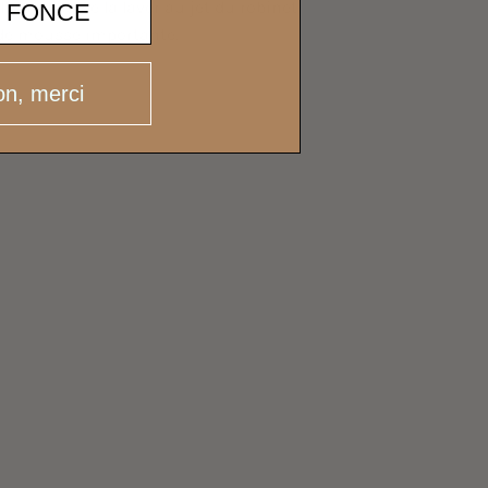
e au lieu de la laver au jet du robinet
E FONCE
 de mousse importante.
n, merci
TOUTES NOS LESSIVES