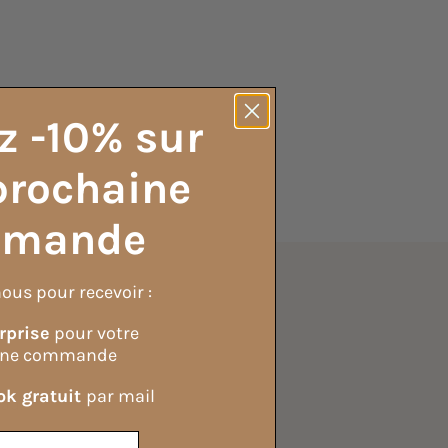
z -10% sur
prochaine
mande
ous pour recevoir :
grédients
rprise
pour votre
ine commande
k gratuit
par mail
eau.