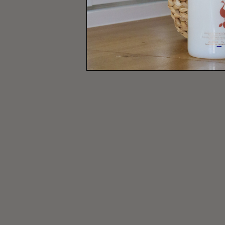
ECO-CONSEILS : Afin d’économiser l’eau
et respectez les doses de produit re
TOUS NOS VINAIGRES MÉNAG
TOUTES NOS BRUMES