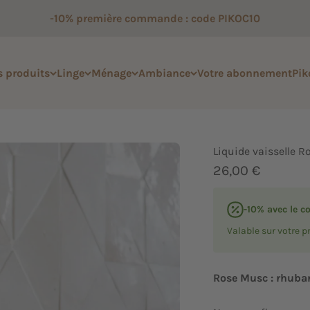
-10% première commande : code PIKOC10
 produits
Linge
Ménage
Ambiance
Votre abonnement
Pik
Liquide vaisselle 
Prix de vente
26,00 €
-10% avec le c
Valable sur votre
Rose Musc : rhuba