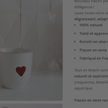
Nouveau flacon pou
d'élégance !
Lavez toute votre v
dégraissant
,
adapt
100% naturel
Testé et approu
Enrichi en aloe 
Flacon en verre
Fabriqué en Fr
Tout en lavant votre
naturel et sophist
croquantes. Réveill
aquatique.
Flacon en verre re